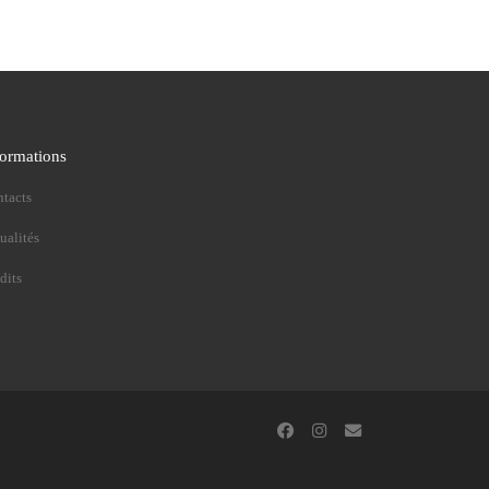
formations
tacts
ualités
dits