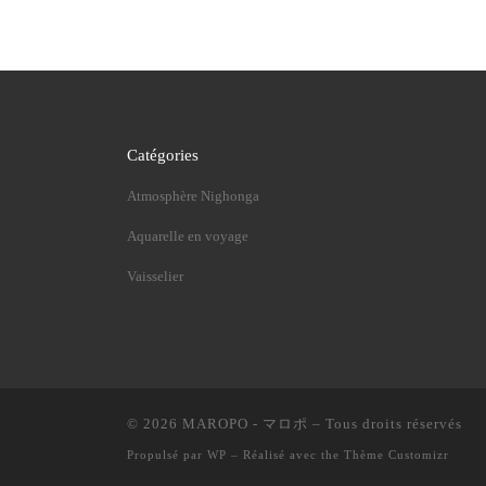
Catégories
Atmosphère Nighonga
Aquarelle en voyage
Vaisselier
© 2026
MAROPO - マロポ
– Tous droits réservés
Propulsé par
WP
– Réalisé avec the
Thème Customizr