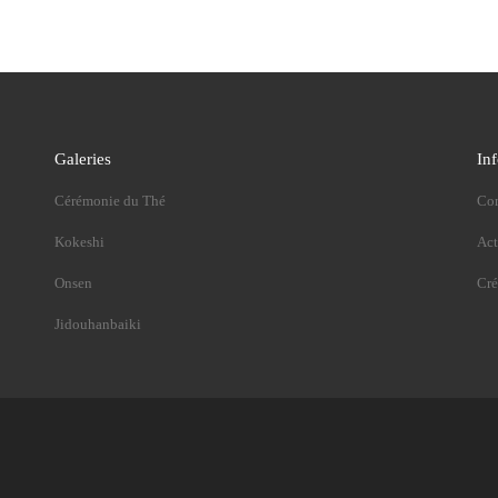
Galeries
In
Cérémonie du Thé
Con
Kokeshi
Act
Onsen
Cré
Jidouhanbaiki