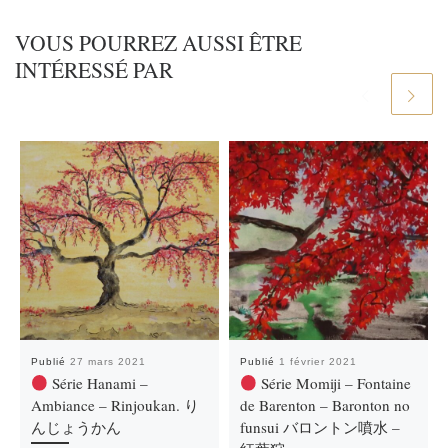
VOUS POURREZ AUSSI ÊTRE
INTÉRESSÉ PAR
Publié
27 mars 2021
Publié
1 février 2021
Série Hanami –
Série Momiji – Fontaine
Ambiance – Rinjoukan. り
de Barenton – Baronton no
んじょうかん
funsui バロントン噴水 –