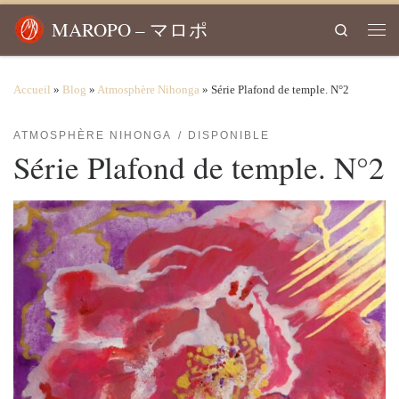
Passer au contenu
MAROPO – マロポ
Search
Men
Accueil
»
Blog
»
Atmosphère Nihonga
»
Série Plafond de temple. N°2
ATMOSPHÈRE NIHONGA
DISPONIBLE
Série Plafond de temple. N°2