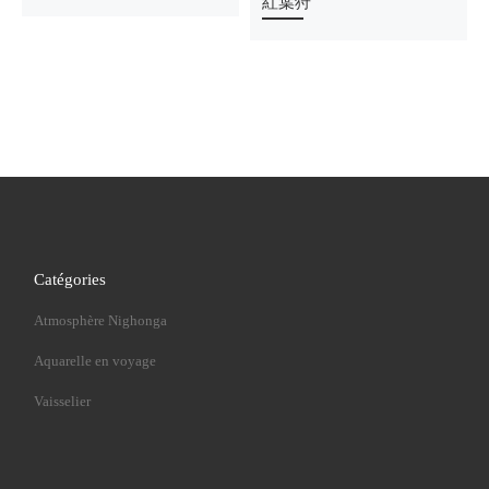
紅葉狩
Catégories
Atmosphère Nighonga
Aquarelle en voyage
Vaisselier