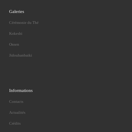
Galeries
Cérémonie du Thé
Kokeshi
Onsen
Jidouhanbaiki
Informations
Contacts
Actualités
Crédits