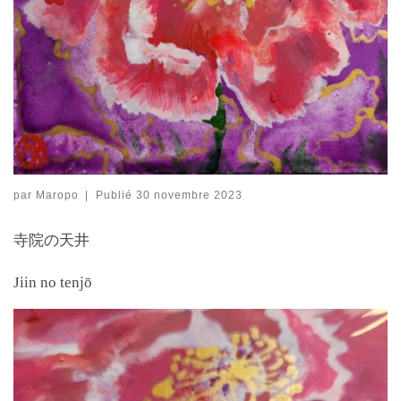
par
Maropo
|
Publié
30 novembre 2023
寺院の天井
Jiin
no tenjō