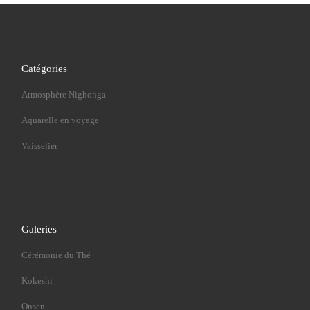
Catégories
Atmosphère Nighonga
Aquarelle en voyage
Vaisselier
Galeries
Cérémonie du Thé
Kokeshi
Onsen