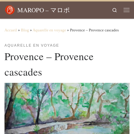
Passer au contenu
MAROPO – マロポ
Search
Men
Accueil
»
Blog
»
Aquarelle en voyage
»
Provence – Provence cascades
AQUARELLE EN VOYAGE
Provence – Provence
cascades