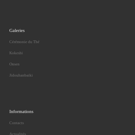
Galeries
Cérémonie du Thé
Kokeshi
Onsen
Jidouhanbaiki
Informations
Contacts
Actualités