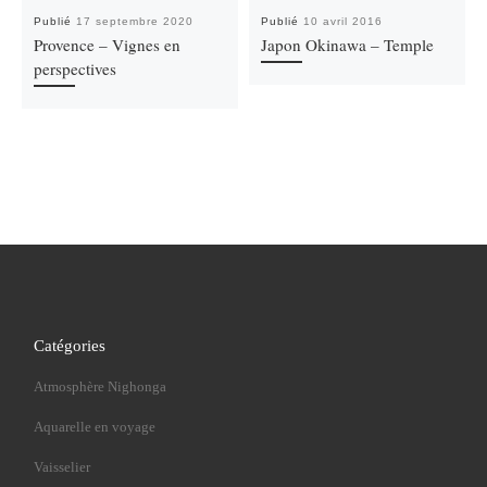
Publié
17 septembre 2020
Publié
10 avril 2016
Provence – Vignes en
Japon Okinawa – Temple
perspectives
Catégories
Atmosphère Nighonga
Aquarelle en voyage
Vaisselier