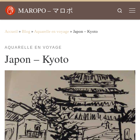
Passer au contenu
MAROPO – マロポ
Search
Men
Accueil
»
Blog
»
Aquarelle en voyage
»
Japon – Kyoto
AQUARELLE EN VOYAGE
Japon – Kyoto