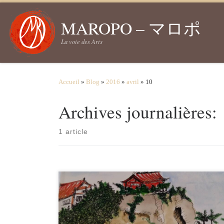
Passer au contenu
MAROPO – マロポ
La voie des Arts
Accueil
»
Blog
»
2016
»
avril
»
10
Archives journalières:
1 article