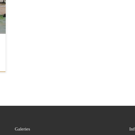
Galeries
In